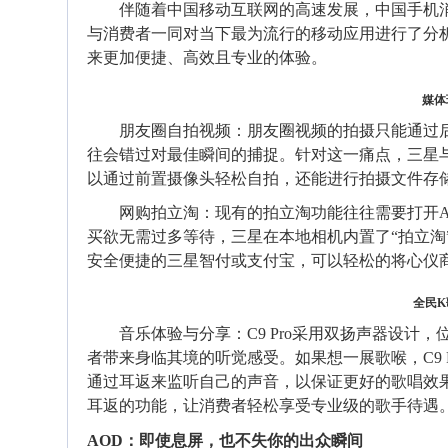
伴随着中国移动互联网的高速发展，中国手机
与消费者一同对当下最为流行的移动应用进行了分析
来更加便捷、高效且专业的体验。
媒体
朋友圈自拍视频：朋友圈视频的拍摄只能通过
往会错过对最佳瞬间的捕捉。针对这一痛点，三星与微
以通过前置摄像头轻松自拍，还能进行拍摄文件存
网购拍立淘：现有的拍立淘功能往往需要打开A
买欲无需过多等待，三星
在本地相机内置了“拍立
安全便捷的三星智付或支付宝，可以轻松的将心仪
全民K
音乐体验与分享：C9 Pro采用双扬声器设计，
者带来身临其境的听觉感受。如果想一展歌喉，C9 
通过耳返来监听自己的声音，以保证更好的歌唱效
耳返的功能，让消费者轻松享受专业级的歌手待遇
AOD
：即使息屏，也不失你的出众瞬间