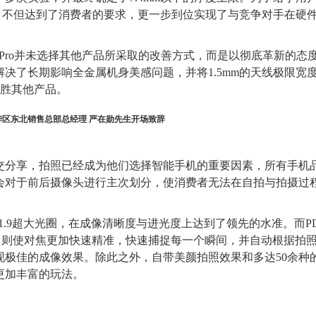
m，不但达到了消费者的要求，更一步到位实现了与竞争对手在硬
 C9 Pro并未选择其他产品所采取的改善方式，而是以彻底革新的态
，解决了长期影响全金属机身美感问题，并将1.5mm的天线极限宽
感远胜其他产品。
华区东北销售总部总经理 严在勋先生开场致辞
交分享，拍照已经成为他们选择智能手机的重要因素，所有手机
会对于前后摄像头进行主次划分，使消费者无法在自拍与拍摄过
F1.9超大光圈，在成像清晰度与进光度上达到了领先的水准。而PD
运用，则使对焦更加快速精准，快速捕捉每一个瞬间，并自动根据拍
现极佳的成像效果。除此之外，自带
美颜拍照效果和多达50余种
更加丰富的玩法。