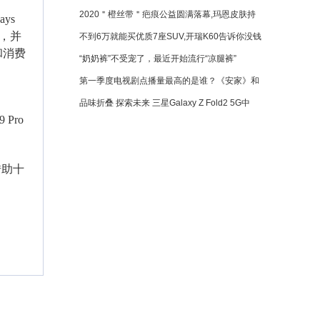
2020＂橙丝带＂疤痕公益圆满落幕,玛恩皮肤持
ys
面，并
不到6万就能买优质7座SUV,开瑞K60告诉你没钱
和消费
“奶奶裤”不受宠了，最近开始流行“凉腿裤”
第一季度电视剧点播量最高的是谁？《安家》和
品味折叠 探索未来 三星Galaxy Z Fold2 5G中
Pro
借助十