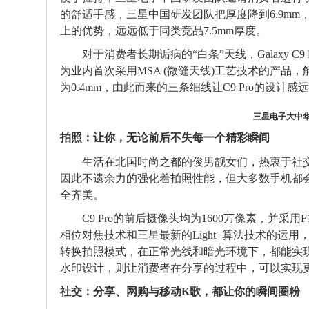
的舒适手感，三星中国研发团队把厚度降到6.9m
上的优势，远远低于同类竞品7.5mm厚度。
对于消费者长期诟病的“白条”天线，Galaxy
为业内
首次采用MSA (微缝天线)工艺技术的产品
为0.4mm，由此而来的三条细线让C9 Pro的设计
三星电子大中
拍照：让你，无论前后不失每一个精彩瞬间
生活在北国时尚之都的俊男靓女们，热衷于社
因此不遗余力的强化着拍照性能，但大多数手机都
全齐美。
C9 Pro
的前后摄像头均为1600万像素，并采用
相位对焦技术和三星最新的Light+算法技术的
转换拍照模式，在正常光线和暗光环境下，都能实
水印设计，则让消费者在分享的过程中，可以实现
社交：分享、网购与移动K歌，都让你的瞬间圈粉