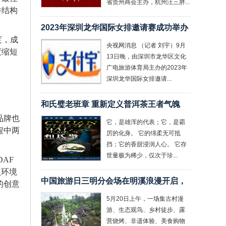
省贵州商会主办，杭州汪三胖...
件结构
2023年深圳龙华国际女排邀请赛成功举办
度，成
央视网消息 （记者 刘宇）9月
度缩短
13日晚，由深圳市龙华区文化
广电旅游体育局主办的2023年
深圳龙华国际女排邀请...
和氏璧老班章 重新定义普洱茶王者气魄
品牌也
它，是雄浑的代表；它，是霸
程中两
厉的化身。 它的绵柔无可抵
挡；它的香甜浸润人心。 它存
世量极为稀少，仅次于珍...
AF
照环境
中国旅游日三明分会场在明溪浪漫开启，
的创意
5月20日上午，一场集古村漫
游、生态观鸟、乡村徒步、露
营烧烤、非遗体验、美食购物