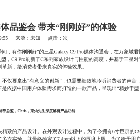
沈阳媒体品鉴会 带来“刚刚好”的体验
9:55
来源：未知
点击：
次
瞬间，有你刚刚好
”的
三星Galaxy C9 Pro媒体沟通会，在万象城
机型，
C9 Pro
刷新了C系列家族设计与性能的高度，并基于三星对
列革新，给消费者带来真实的体验效果。
不仅要拿出“有意义的创新”，也需要细致地聆听消费者的声音
ro，正是依据中国用户体验需求而打造的一款产品，
呈现出“精妙于型
部总监，Chris，束灿先生深度解析产品功能
致的产品设计。在外观设计过程中，为了令拥有6寸巨屏的C9 P
多次实验，并最终确定了7.4mm以下的厚度上限。为了给予用