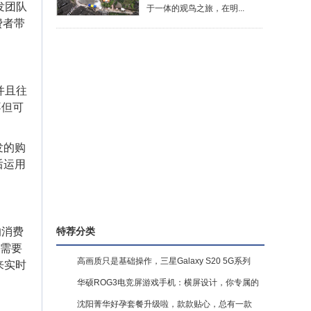
发团队
于一体的观鸟之旅，在明...
费者带
并且往
不但可
发的购
后运用
特荐分类
的消费
都需要
高画质只是基础操作，三星Galaxy S20 5G系列
来实时
华硕ROG3电竞屏游戏手机：横屏设计，你专属的
沈阳菁华好孕套餐升级啦，款款贴心，总有一款