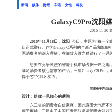
新闻
娱体
财经
车讯
女性
科技
GalaxyC9Pro
2016-11-30 1
2016
年11月18日，沈阳
–
今日，主题为“
每一个
店正式举行。作为Galaxy C系列
的全新产品和旗舰
国消费者的深入理解，在细致入微之处进行了一系
想要在竞争激烈的智能手机市场占据一席之地，
满足消费者核心需求的产品，三星Galaxy C9 P
悍于芯”的非凡实力。
三星电子产品战略
设计：给你一见倾心的瞬间
东三省的消费者自信豪爽，因此喜爱大气而不失精
便于握持，三星电子中国研发团队邀请消费者进行了