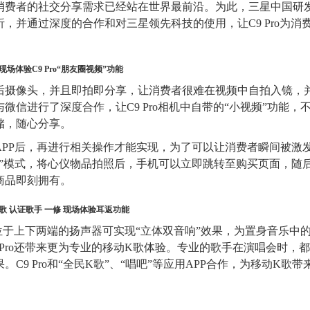
消费者的社交分享需求已经站在世界最前沿。为此，三星中国研
，并通过深度的合作和对三星领先科技的使用，让C9 Pro为消
现场体验C9 Pro“朋友圈视频”功能
后摄像头，并且即拍即分享，让消费者很难在视频中自拍入镜，
信进行了深度合作，让C9 Pro相机中自带的“小视频”功能，
储，随心分享。
PP后，再进行相关操作才能实现，为了可以让消费者瞬间被激
淘”模式，将心仪物品拍照后，手机可以立即跳转至购买页面，随
商品即刻拥有。
歌 认证歌手 一修 现场体验耳返功能
位于
上下两端的扬声器可实现“立体双音响”效果，为置身音乐中
Pro还带来更为专业的移动K歌体验。专业的歌手在演唱会时，
果。
C9 Pro
和“全民K歌”、“唱吧”等应用APP合作，为移动K歌带
。