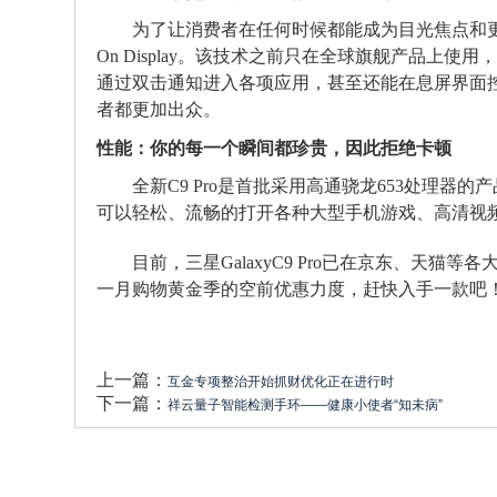
为了让消费者在任何时候都能成为目光焦点和更加便
On Display。该技术之前只在全球旗舰产品上使用
通过双击通知进入各项应用，甚至还能在息屏界面控
者都更加出众。
性能：你的每一个瞬间都珍贵，因此拒绝卡顿
全新C9 Pro是首批采用高通骁龙653处理器的
可以轻松、流畅的打开各种大型手机游戏、高清视
目前，三星GalaxyC9 Pro已在京东、天猫
一月购物黄金季的空前优惠力度，赶快入手一款吧
上一篇：
互金专项整治开始抓财优化正在进行时
下一篇：
祥云量子智能检测手环——健康小使者“知未病”